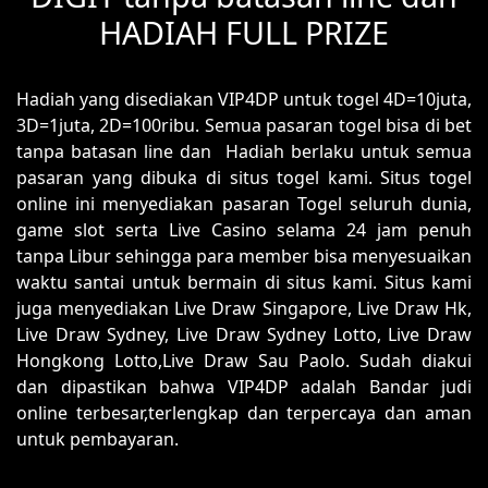
HADIAH FULL PRIZE
Hadiah yang disediakan VIP4DP untuk togel 4D=10juta,
3D=1juta, 2D=100ribu. Semua pasaran togel bisa di bet
tanpa batasan line dan Hadiah berlaku untuk semua
pasaran yang dibuka di situs togel kami. Situs togel
online ini menyediakan pasaran Togel seluruh dunia,
game slot serta Live Casino selama 24 jam penuh
tanpa Libur sehingga para member bisa menyesuaikan
waktu santai untuk bermain di situs kami. Situs kami
juga menyediakan Live Draw Singapore, Live Draw Hk,
Live Draw Sydney, Live Draw Sydney Lotto, Live Draw
Hongkong Lotto,Live Draw Sau Paolo. Sudah diakui
dan dipastikan bahwa VIP4DP adalah Bandar judi
online terbesar,terlengkap dan terpercaya dan aman
untuk pembayaran.