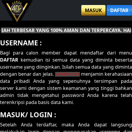
MASUK
DAFTAR
AH TERBESAR YANG 100% AMAN DAN TERPERCAYA. HADI
USERNAME :
Bagi para calon member dapat mendaftar dari menu
DAFTAR
kemudian isi semua data yang diminta beserta
username yang diinginkan. Isilah semua data yang diminta
dengan benar dan jelas.
menjamin kerahasiaa
VIP4DP.COM
data pribadi Anda yang sepenuhnya tersimpan pada
server kami dengan sistem keamanan yang tinggi bahkan
admin tidak mengetahui password Anda karena telah
terenkripsi pada basis data kami.
MASUK/ LOGIN :
Setelah Anda terdaftar, maka Anda dapat langsung
melakukan login dengan menggunakan
username
da