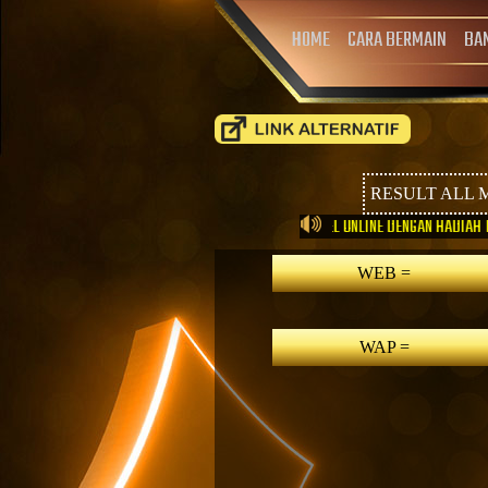
HOME
CARA BERMAIN
BA
RESULT ALL
SELAMAT DATANG DI VIP GROUP , BANDAR TOGEL ONLINE DENGAN HADIAH TERBESA
WEB =
WAP =